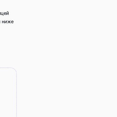
ицей
ы ниже