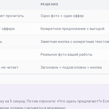
РЕШЕНИЕ
ает прочитать
Одно фото + один оффер
т оффера
Конкретное предложение с выгодой
ть
Заметная кнопка с конкретным тексто
Реальное фото вашей работы
 не читает
Заголовок + подзаголовок + кнопка
у на 5 секунд. Потом спросите: «Что здесь предлагают?» Есл
кран должен считываться мгновенно.