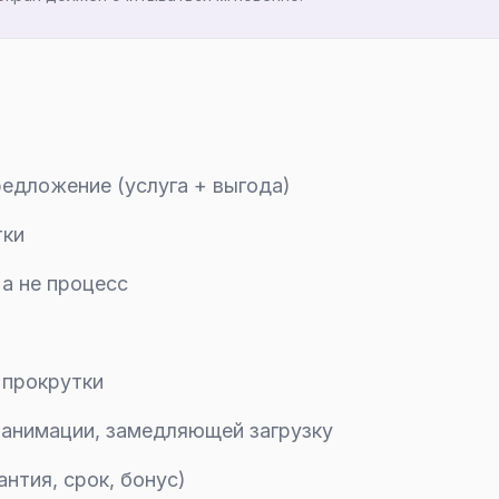
едложение (услуга + выгода)
тки
 а не процесс
 прокрутки
т анимации, замедляющей загрузку
нтия, срок, бонус)