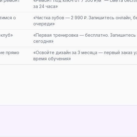
ый ремонт
«Ремонт под ключ от 7 500 ₽/м² — смета бесп
за 24 часа»
тимся о
«Чистка зубов — 2 990 ₽. Запишитесь онлайн, б
очереди»
-клуб»
«Первая тренировка — бесплатно. Запишитесь
сегодня»
ние прямо
«Освойте дизайн за 3 месяца — первый заказ у
время обучения»