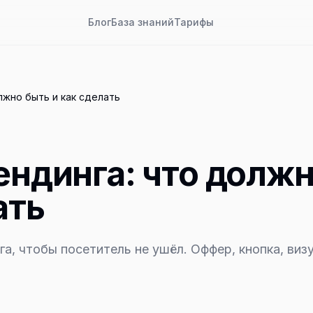
Блог
База знаний
Тарифы
лжно быть и как сделать
ендинга: что долж
ать
а, чтобы посетитель не ушёл. Оффер, кнопка, виз