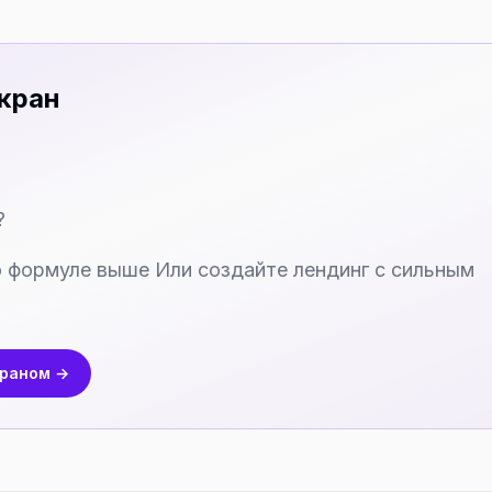
экран
?
о формуле выше Или создайте лендинг с сильным
краном →