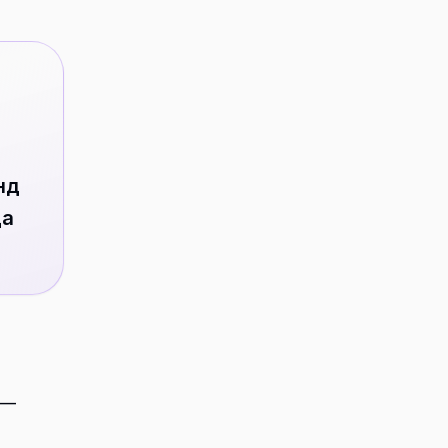
нд
ца
 —