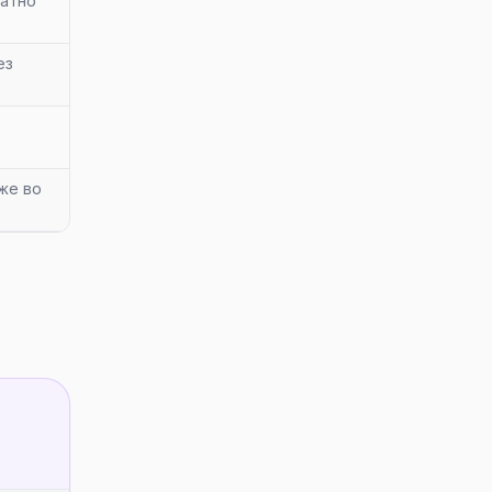
латно
ез
же во