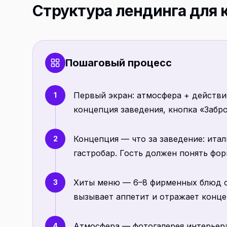
Структура лендинга для 
Пошаговый процесс
Первый экран: атмосфера + действи
1
концепция заведения, кнопка «Забр
Концепция — что за заведение: итал
2
гастробар. Гость должен понять фор
Хиты меню — 6–8 фирменных блюд с 
3
вызывает аппетит и отражает конц
Атмосфера — фотогалерея интерьера
4