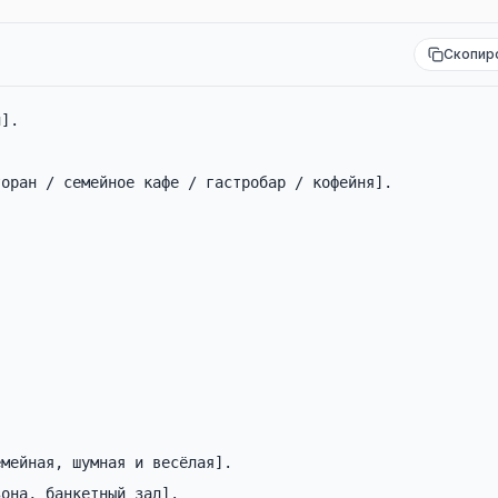
Скопир
].

оран / семейное кафе / гастробар / кофейня].

мейная, шумная и весёлая].

она, банкетный зал].
