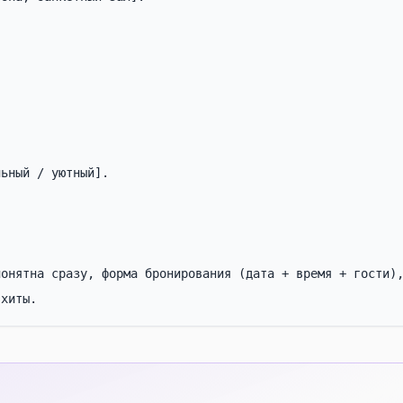
ьный / уютный].

онятна сразу, форма бронирования (дата + время + гости),
 хиты.