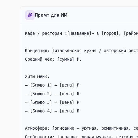
Промт для ИИ
Кафе / ресторан «[Название]» в [город], [район
Концепция: [итальянская кухня / авторский рест
Средний чек: [сумма] ₽.

Хиты меню:

— [Блюдо 1] — [цена] ₽

— [Блюдо 2] — [цена] ₽

— [Блюдо 3] — [цена] ₽

— [Блюдо 4] — [цена] ₽

Атмосфера: [описание — уютная, романтичная, се
Особенности: [веранда, живая музыка, детская з