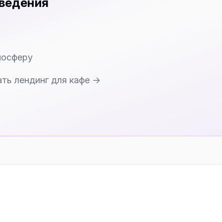
аведения
мосферу
ать лендинг для кафе →