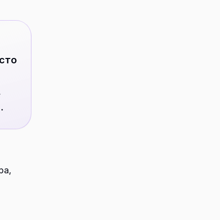
осто
,
.
ра,