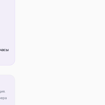
 часы
ия.
фера