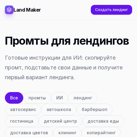
Land Maker
Создать лендинг
Промты для лендингов
Готовые инструкции для ИИ: скопируйте
промт, подставьте свои данные и получите
первый вариант лендинга.
Все
промты
ИИ
лендинг
автосервис
автошкола
барбершоп
гостиница
детский центр
доставка еды
доставка цветов
клининг
копирайтинг