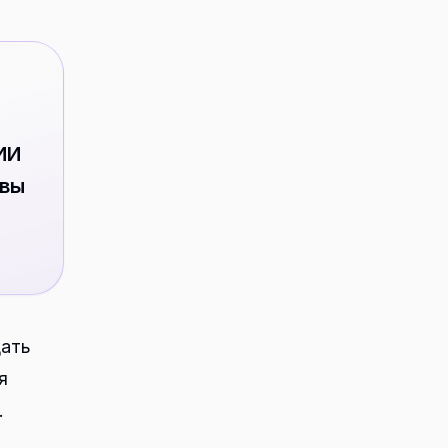
ИИ
 вы
дать
я
.