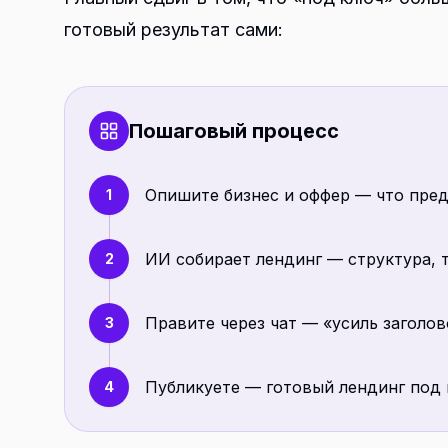
готовый результат сами:
Пошаговый процесс
Опишите бизнес и оффер — что пред
1
ИИ собирает лендинг — структура, 
2
Правите через чат — «усиль заголо
3
Публикуете — готовый лендинг под
4