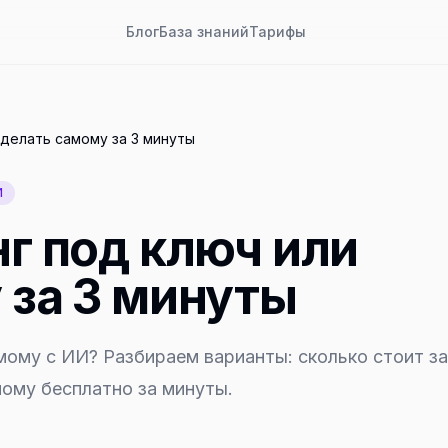
Блог
База знаний
Тарифы
сделать самому за 3 минуты
И
г под ключ или
 за 3 минуты
мому с ИИ? Разбираем варианты: сколько стоит за
мому бесплатно за минуты.