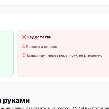
Недостатки
Дороже и дольше
Правки идут через переписку, не мгновенно
и руками
ше не равно «заказать у кого-то». С ИИ вы получа