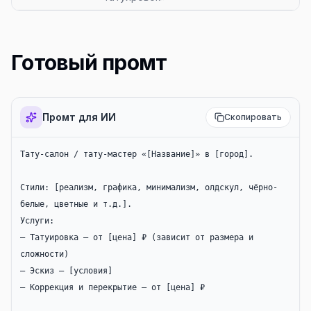
Готовый промт
Промт для ИИ
Скопировать
Тату-салон / тату-мастер «[Название]» в [город].

Стили: [реализм, графика, минимализм, олдскул, чёрно-
белые, цветные и т.д.].

Услуги:

— Татуировка — от [цена] ₽ (зависит от размера и 
сложности)

— Эскиз — [условия]

— Коррекция и перекрытие — от [цена] ₽
