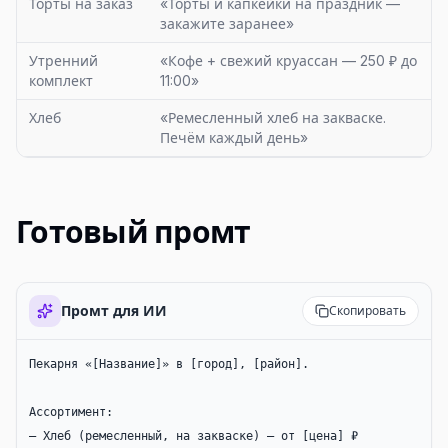
Торты на заказ
«Торты и капкейки на праздник —
закажите заранее»
Утренний
«Кофе + свежий круассан — 250 ₽ до
комплект
11:00»
Хлеб
«Ремесленный хлеб на закваске.
Печём каждый день»
Готовый промт
Промт для ИИ
Скопировать
Пекарня «[Название]» в [город], [район].

Ассортимент:

— Хлеб (ремесленный, на закваске) — от [цена] ₽
