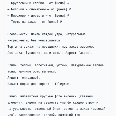
— Круассаны и слойки — от [цена] ₽

— Булочки и синнабоны — от [цена] ₽

— Пирожные и десерты — от [цена] ₽

— Торты на заказ — от [цена] ₽

Особенности: печём каждое утро, натуральные 
ингредиенты, без консервантов.

Торты на заказ: на праздники, под заказ заранее.

Доставка: [условия, если есть]. Адрес: [адрес].

Стиль: тёплый, аппетитный, уютный. Натуральные тёплые 
тона, крупные фото выпечки.

Акция: [описание].

Заказ: форма для тортов + Telegram.

Важно: аппетитные крупные фото выпечки (главный 
элемент), акцент на свежесть «печём каждое утро» и 
натуральность, отдельный блок тортов на заказ (высокий 
чек), расположение. Тёплый, домашний тон.