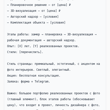
— Планировочное решение — от [цена] ₽

— 3D-визуализация — от [цена] ₽

— Авторский надзор — [условия]

— Комплектация объекта — [условия]

Этапы работы: замер → планировка → 3D-визуализация → 
рабочая документация → авторский надзор.

Опыт: [X] лет, [Y] реализованных проектов.

Стили: [перечислить].

Стиль страницы: премиальный, эстетичный, с акцентом на 
фото интерьеров. Светлый, элегантный.

Акция: бесплатная консультация.

Заявка: форма + Telegram.

Важно: большое портфолио реализованных проектов с фото 
(главный элемент), блок этапов работы (обосновывает 
цену), что входит в проект, личность дизайнера с фото, 