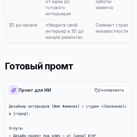
от идеи до
заботы
готового
клиента
интерьера»
3D до начала
«Увидите свой
Снимает страх
интерьер в 3D до
неизвестности
начала ремонта»
Готовый промт
Промт для ИИ
Скопировать
Дизайнер интерьеров [Имя Фамилия] / студия «[Название]» 
в [город].

Услуги:

— Дизайн-проект под ключ — от [цена] ₽/м²
