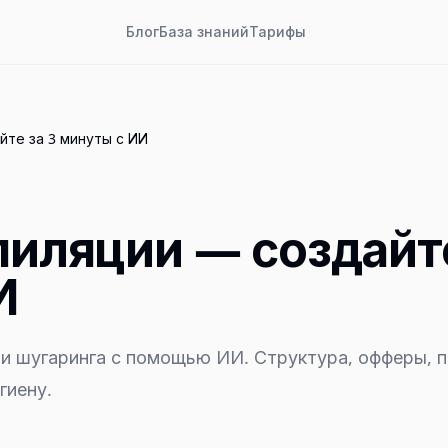
Блог
База знаний
Тарифы
йте за 3 минуты с ИИ
пиляции — создайт
И
ли шугаринга с помощью ИИ. Структура, офферы, 
гиену.