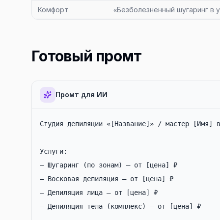
Комфорт
«Безболезненный шугаринг в 
Готовый промт
Промт для ИИ
Студия депиляции «[Название]» / мастер [Имя] в
Услуги:

— Шугаринг (по зонам) — от [цена] ₽

— Восковая депиляция — от [цена] ₽

— Депиляция лица — от [цена] ₽

— Депиляция тела (комплекс) — от [цена] ₽
