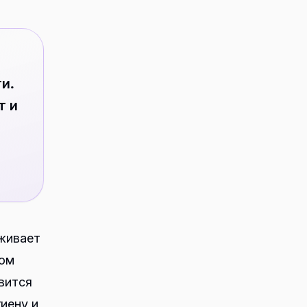
и.
т и
живает
том
вится
иену и