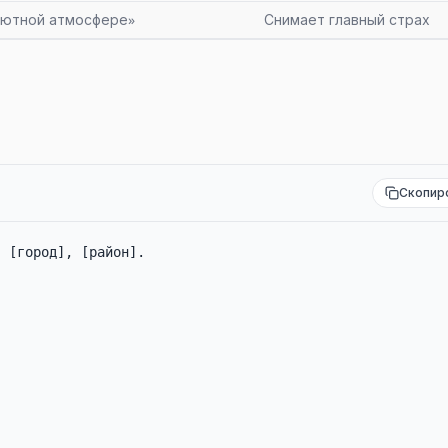
уютной атмосфере»
Снимает главный страх
Скопир
 [город], [район].
