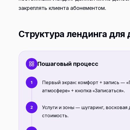
закреплять клиента абонементом.
Структура лендинга для
Пошаговый процесс
Первый экран: комфорт + запись — «
1
атмосфере» + кнопка «Записаться».
Услуги и зоны — шугаринг, восковая 
2
стоимость.